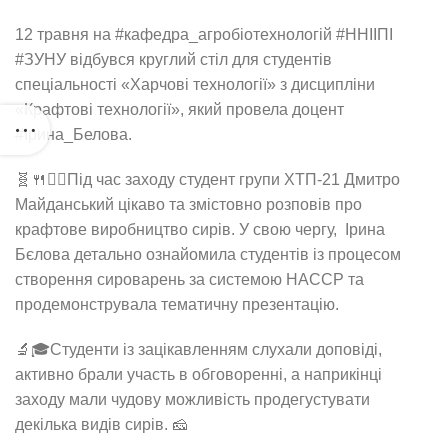
12 травня на #кафедра_агробіотехнологій #ННІІПІ
#ЗУНУ відбувся круглий стіл для студентів
спеціальності «Харчові технології» з дисципліни
«Крафтові технології», який провела доцент
#Ірина_Белова.
🧬🍴🕵‍♂️Під час заходу студент групи ХТП-21 Дмитро
Майданський цікаво та змістовно розповів про
крафтове виробництво сирів. У свою чергу, Ірина
Бєлова детально ознайомила студентів із процесом
створення сироварень за системою HACCP та
продемонструвала тематичну презентацію.
🔬🎓Студенти із зацікавленням слухали доповіді,
активно брали участь в обговоренні, а наприкінці
заходу мали чудову можливість продегустувати
декілька видів сирів. 🧀